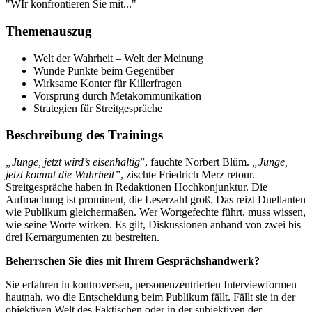
"WIr konfrontieren Sie mit..."
Themenauszug
Welt der Wahrheit – Welt der Meinung
Wunde Punkte beim Gegenüber
Wirksame Konter für Killerfragen
Vorsprung durch Metakommunikation
Strategien für Streitgespräche
Beschreibung des Trainings
„Junge, jetzt wird’s eisenhaltig
”, fauchte Norbert Blüm.
„Junge,
jetzt kommt die Wahrheit”
, zischte Friedrich Merz retour.
Streitgespräche haben in Redaktionen Hochkonjunktur. Die
Aufmachung ist prominent, die Leserzahl groß. Das reizt Duellanten
wie Publikum gleichermaßen. Wer Wortgefechte führt, muss wissen,
wie seine Worte wirken. Es gilt, Diskussionen anhand von zwei bis
drei Kernargumenten zu bestreiten.
Beherrschen Sie dies mit Ihrem Gesprächshandwerk?
Sie erfahren in kontroversen, personenzentrierten Interviewformen
hautnah, wo die Entscheidung beim Publikum fällt. Fällt sie in der
objektiven Welt des Faktischen oder in der subjektiven der